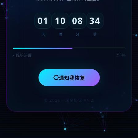
01
10
08
34
天
时
分
秒
53%
▸ 维护进度
⎔
通知我恢复
© 2026 · 深空协议 v4.2