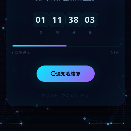
01
11
38
03
天
时
分
秒
51%
▸ 维护进度
⎔
通知我恢复
© 2026 · 深空协议 v4.2