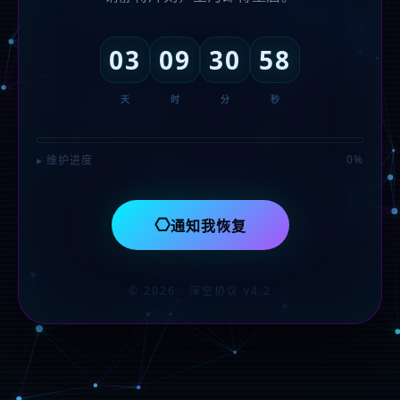
03
09
30
58
天
时
分
秒
0%
▸ 维护进度
⎔
通知我恢复
© 2026 · 深空协议 v4.2